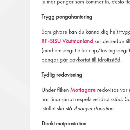
ju mer pengar som kommer in, desto fler
Trygg pengahantering
Som givare kan du känna dig helt try
RF-SISU Västmanland
ser de sedan til
(medlemsavgift eller cup/tävlingsavgift) 
pengar går oavkortat till idrottsstöd
.
Tydlig redovisning
Under fliken
Mottagare
redovisas varj
har finansierat respektive idrottsstöd. 
istället ska stå
Anonym donation
.
Direkt motprestation