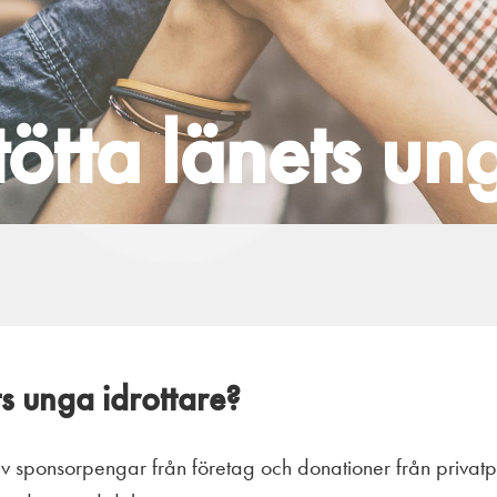
tötta länets un
ts unga idrottare?
 av sponsorpengar från företag och donationer från privat