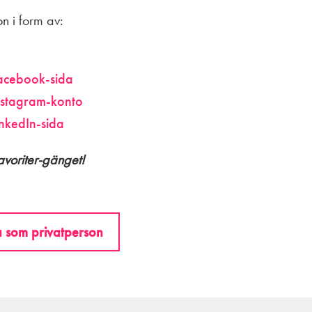
n i form av:
acebook-sida
nstagram-konto
inkedIn-sida
avoriter-gänget!
 som privatperson