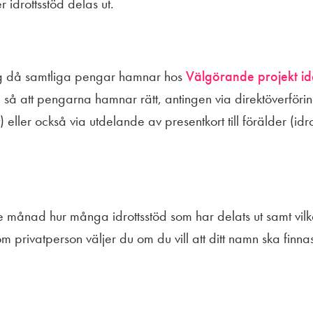
 idrottsstöd delas ut.
gg då samtliga pengar hamnar hos
Välgörande projekt ide
l så att pengarna hamnar rätt, antingen via direktöverföring
eller också via utdelande av presentkort till förälder (idrot
e månad hur många idrottsstöd som har delats ut samt vil
Som privatperson väljer du om du vill att ditt namn ska fin