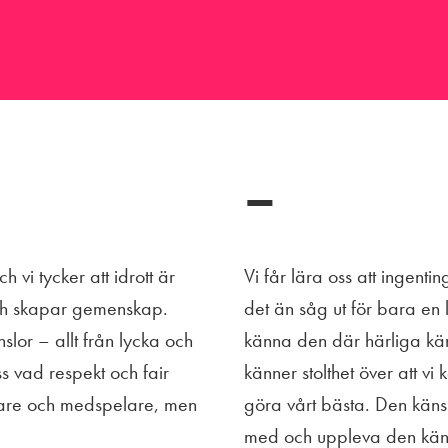
–
 vi tycker att idrott är
Vi får lära oss att ingentin
 och skapar gemenskap.
det än såg ut för bara en 
lor – allt från lycka och
känna den där härliga käns
oss vad respekt och fair
känner stolthet över att vi
dare och medspelare, men
göra vårt bästa. Den käns
med och uppleva den känsl